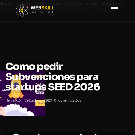
Saltar al contenido principal
Saltar al pie de página
Como pedir
Subvenciones para
startups SEED 2026
Hennadiy Velychko
·
2026
·
0 comentarios