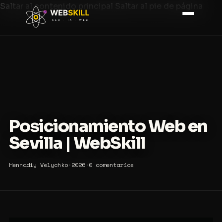
Saltar al contenido principal
Saltar al pie de página
Posicionamiento Web en
Sevilla | WebSkill
Hennadiy Velychko
·
2026
·
0 comentarios