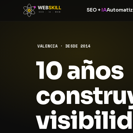
SEO +
IA
Automatiz
VALENCIA · DESDE 2014
10 años
constru
visibili