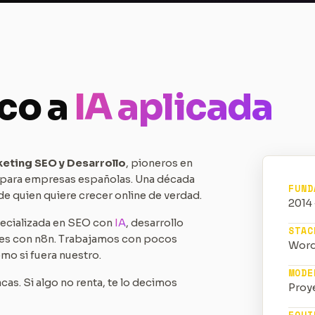
co a
IA aplicada
keting SEO y Desarrollo
, pioneros en
 para empresas españolas. Una década
FUND
de quien quiere crecer online de verdad.
2014 
ecializada en SEO con
IA
, desarrollo
STAC
nes con n8n. Trabajamos con pocos
WordP
omo si fuera nuestro.
MODE
as. Si algo no renta, te lo decimos
Proy