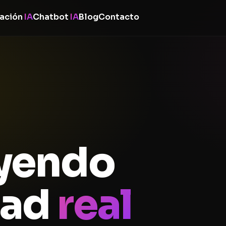
ación
IA
Chatbot
IA
Blog
Contacto
yendo
dad
real