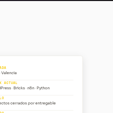
ADA
· Valencia
K ACTUAL
ress · Bricks · n8n · Python
LO
ectos cerrados por entregable