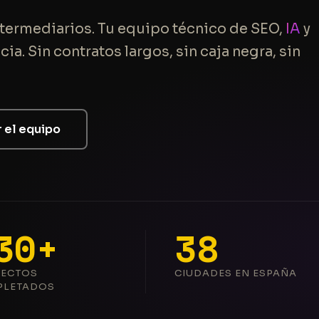
ntermediarios. Tu equipo técnico de SEO,
IA
y
a. Sin contratos largos, sin caja negra, sin
 el equipo
30+
38
YECTOS
CIUDADES EN ESPAÑA
PLETADOS