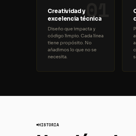
01
Creatividad y
excelencia técnica
Diseño que impacta y
P
código limpio. Cada línea
a
tiene propósito. No
a
añadimos lo que no se
c
necesita.
s
HISTORIA