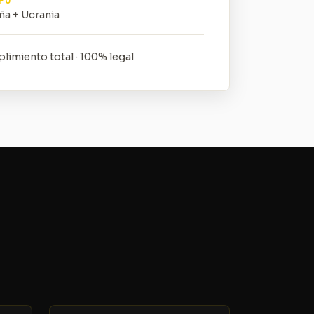
PO
ña + Ucrania
imiento total · 100% legal