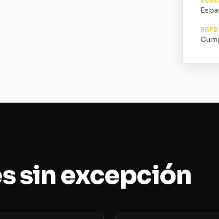
EQUI
Espa
RGPD
Cumpl
es sin excepción