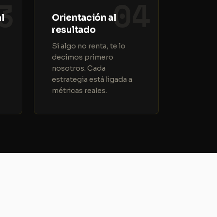
3
04
l
Orientación al
resultado
Si algo no renta, te lo
decimos primero
nosotros. Cada
estrategia está ligada a
métricas reales.