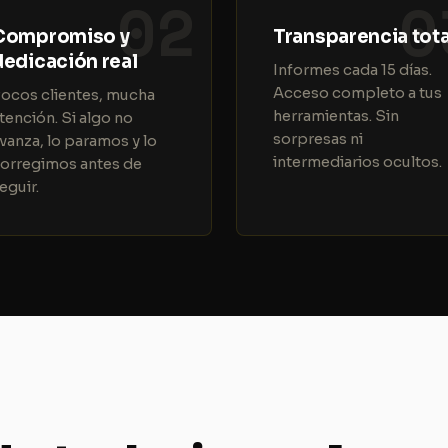
02
0
Compromiso y
Transparencia tota
dedicación real
Informes cada 15 días.
Acceso completo a tus
ocos clientes, mucha
herramientas. Sin
tención. Si algo no
sorpresas ni
vanza, lo paramos y lo
intermediarios ocultos.
orregimos antes de
eguir.