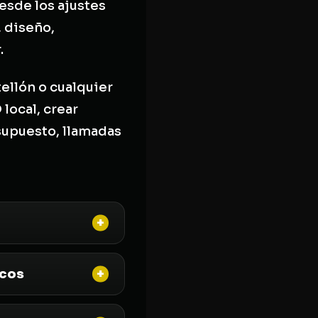
esde los ajustes
, diseño,
.
tellón o cualquier
 local, crear
supuesto, llamadas
icos