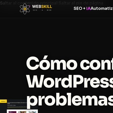
Saltar al contenido principal
Saltar al pie de página
SEO +
IA
Automatiz
Cómo conf
WordPress
problema