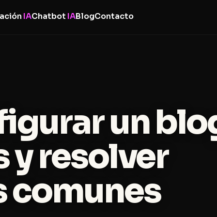
ación
IA
Chatbot
IA
Blog
Contacto
igurar un blo
 y resolver
s comunes