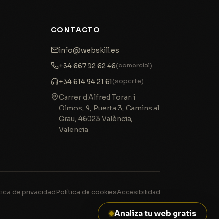
CONTACTO
info@webskill.es
(comercial)
+34 667 92 62 46
(soporte)
+34 614 94 21 61
Carrer d'Alfred Toran i
Olmos, 9, Puerta 3, Camins al
Grau
,
46023
València
,
Valencia
tica de privacidad
Política de cookies
Accesibilidad
Analiza tu web gratis