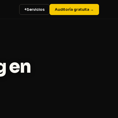
+
Servicios
Auditoría gratuita →
g en