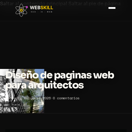
Saltar al contenido principal
Saltar al pie de página
Diseño de paginas web
para arquitectos
Hennadiy Velychko
·
2026
·
0 comentarios