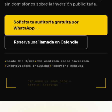
sin comisiones sobre la inversión publicitaria.
Solicita tu auditoría gratuita por
WhatsApp
→
Reserva una llamada en Calendly
Desde 800 €/mes
Sin comisión sobre inversión
Creatividades incluidas
Reporting mensual
CPC.0000 // ROAS.0000 —
STATUS: SCANNING
OPPING
YOUTUBE ADS
FACEBOOK
INSTAGRAM
TAG