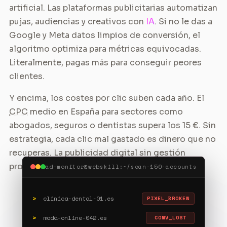
artificial. Las plataformas publicitarias automatizan
pujas, audiencias y creativos con
IA
. Si no le das a
Google y Meta datos limpios de conversión, el
algoritmo optimiza para métricas equivocadas.
Literalmente, pagas más para conseguir peores
clientes.
Y encima, los costes por clic suben cada año. El
CPC
medio en España para sectores como
abogados, seguros o dentistas supera los 15 €. Sin
estrategia, cada clic mal gastado es dinero que no
recuperas. La publicidad digital sin gestión
profesional no es inversión: es apuesta.
ad-monitor@webskill:~/scan-150-accounts
>
clinica-dental-01.es
PIXEL_BROKEN
>
moda-online-042.es
CONV_LOST