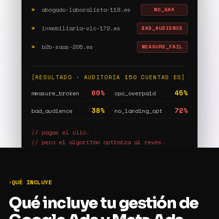
>
abogado-laboralista-118.es
NO_GA4
>
inmobiliaria-vlc-172.es
BAD_AUDIENCE
>
b2b-saas-205.es
MEASURE_FAIL
[RESULTADO · AUDITORÍA 150 CUENTAS ES]
60%
45%
measure_broken
cpc_overpaid
38%
72%
bad_audience
no_landing_opt
// pagas el clic.
// pero el algoritmo optimiza al revés.
QUÉ INCLUYE
Qué incluye tu gestión de