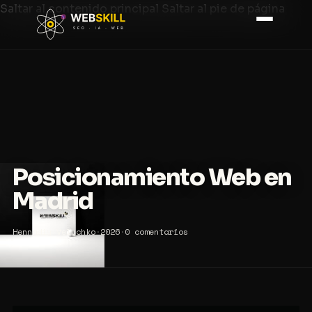
Saltar al contenido principal
Saltar al pie de página
Posicionamiento Web en
Madrid
Hennadiy Velychko
·
2026
·
0 comentarios