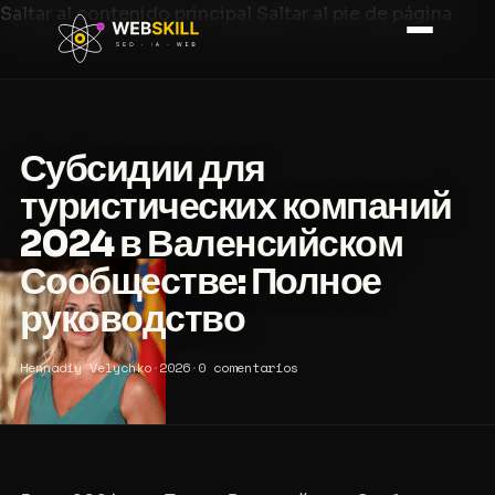
Saltar al contenido principal
Saltar al pie de página
Субсидии для
туристических компаний
2024 в Валенсийском
Сообществе: Полное
руководство
Hennadiy Velychko
·
2026
·
0 comentarios